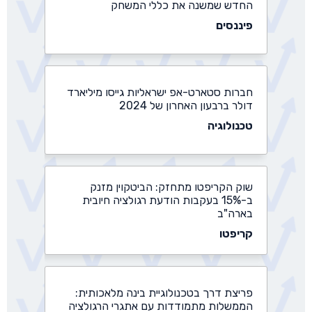
דולר ברבעון האחרון של 2024
טכנולוגיה
שוק הקריפטו מתחזק: הביטקוין מזנק
ב-15% בעקבות הודעת רגולציה חיובית
בארה"ב
קריפטו
פריצת דרך בטכנולוגיית בינה מלאכותית:
הממשלות מתמודדות עם אתגרי הרגולציה
טכנולוגיה
נדל"ן יוקרה, ביטקוין ושורט על היואן הסיני:
שר האוצר של טראמפ צריך למכור נכסים