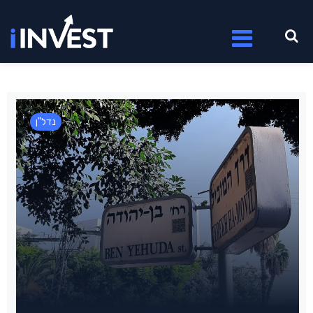
נדל"ן