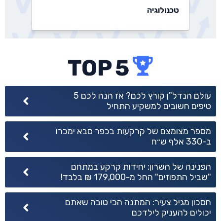
קריפטו
משרד החקלאות נגד הפיכת הותמ"ל
לקבועה: משנת 2014 נגסה ב-17%
מהתוצרת של ישראל
נדל״ן
עולם הנדל"ן קורץ לכם? אז הנה לכם 5
טיפים חשובים למשקיע התחיל
המשכנתא הממוצעת טיפסה ל-1.09 מיליון
מספר מצומצם של קרקעות בכפר סבא ימכרו
שקל: דצמבר הלוהט בשוק ההלוואות לדיור
ב-330 אלף ש״ח
נדל״ן
הפנינה של השרון: יחידות קרקע במתחם
"שביל התפוזים" החל מ-179,000 ₪ בלבד!
התחדשות עירונית: משרד הבינוי מאשר
חסכון מגיל צעיר: המתנה הכי טובה שאתם
פרויקטים חדשים בהיקף של 3 מיליארד
יכולים להעניק לילדכם
שקלים