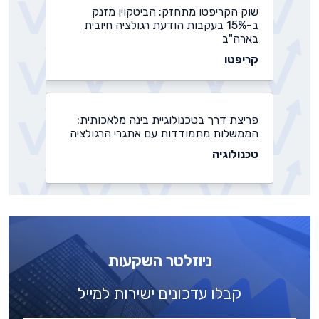
שוק הקריפטו מתחזק: הביטקוין מזנק
ב-15% בעקבות הודעת רגולציה חיובית
בארה"ב
קריפטו
פריצת דרך בטכנולוגיית בינה מלאכותית:
הממשלות מתמודדות עם אתגרי הרגולציה
טכנולוגיה
נדל"ן יוקרה, ביטקוין ושורט על היואן הסיני:
שר האוצר של טראמפ צריך למכור נכסים
קריפטו
ניוזלטר השקעות
קבלו עדכונים ישירות למייל