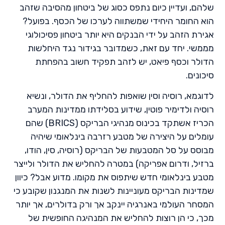
שלהם, ועדיין כיום נתפס כסוג של ביטחון מהסיבה שזהב
הוא החומר היחידי שמשתווה לערכו של הכסף. בפועל?
אגירת הזהב על ידי הבנקים היא יותר ביטחון פסיכולוגי
מממשי. יחד עם זאת, כשמדובר בגידור נגד היחלשות
הדולר וכסף פיאט, יש לזהב תפקיד חשוב בהפחתת
סיכונים.
לדוגמא, רוסיה וסין שואפות להחליף את הדולר, ונשיא
רוסיה ולדימיר פוטין, שידוע בסלידתו ממדינות המערב
הכריז אשתקד בכינוס מנהיגי הבריקס (BRICS) שהם
עומלים על היצירה של מטבע רזרבה בינלאומי שיהיה
מבוסס על סל המטבעות של הבריקס (רוסיה, סין, הודו,
ברזיל, ודרום אפריקה) במטרה להחליש את הדולר ולייצר
מטבע בינלאומי חדש שיתפוס את מקומו. מדוע אבל? כיוון
שמדינות הבריקס מעוניינות לשנות את המנגנון שקובע כי
המסחר העולמי באנרגיה יינקב אך ורק בדולרים, אך יותר
מכך, כי הן רוצות להחליש את המנהיגה החופשית של