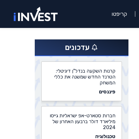
קריפטו
התחדשות עירונית: משרד הבינוי
מאשר פרויקטים חדשים בהיקף של
3 מיליארד שקלים
עדכונים
נדל״ן
קרנות השקעה בנדל"ן דיגיטלי:
הטרנד החדש שמשנה את כללי
המשחק
פיננסים
חברות סטארט-אפ ישראליות גייסו
מיליארד דולר ברבעון האחרון של
2024
טכנולוגיה