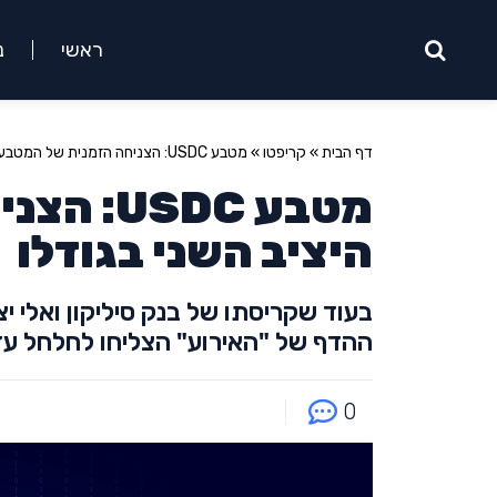
ראשי
נ
דף הבית
»
קריפטו
»
מטבע USDC: הצניחה הזמנית של המטבע היציב השני בגודלו
מטבע DC
היציב השני בגודלו
בעוד שקריסתו של בנק סיליקון ואלי י
ההדף של "האירוע" הצליחו לחלחל עד ש
0