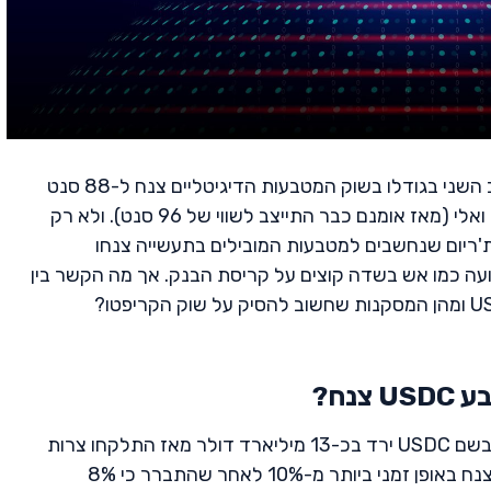
מטבע USDC שנחשב למטבע היציב השני בגודלו בשוק המטבעות הדיגיטליים צנח ל-88 סנט
בלבד בעקבות קריסת הבנק סיליקון ואלי (מאז אומנם כבר התייצב לשווי של 96 סנט). ולא רק
ת'ריום שנחשבים למטבעות המובילים בתעשייה צנחו
כמו אש בשדה קוצים על קריסת הבנק. אך מה הקשר בין
נח?
שווי השוק של USD Coin הידוע גם בשם USDC ירד בכ-13 מיליארד דולר מאז התלקחו צרות
הבנקאות בארה"ב במרץ, והאסימון צנח באופן זמני ביותר מ-10% לאחר שהתברר כי 8%