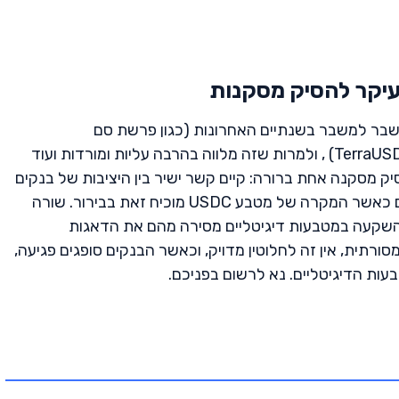
עיקר להסיק מסקנות
שבר למשבר בשנתיים האחרונות (כגון פרשת סם
בנקמן-פריד ונפילת המטבע היציב TerraUSD) , ולמרות שזה מלווה בהרבה עליות ומורדות ועוד
ק מסקנה אחת ברורה: קיים קשר ישיר בין היציבות של בנקים
המסורתיים לבין הטבעות הדיגיטליים כאשר המקרה של מטבע USDC מוכיח זאת בבירור. שורה
שקעה במטבעות דיגיטליים מסירה מהם את הדאגות
תית, אין זה לחלוטין מדויק, וכאשר הבנקים סופגים פגיעה,
ות הדיגיטליים. נא לרשום בפניכם.