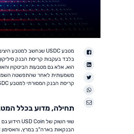
הוא, אלא גם מטבעות הביטקוין והא
משמעותית לאחר שהתפשטה השמועה 
קריסת הבנק המסורתי למטבע USDC ומהן המסקנות שחשוב להסיק על שוק הקריפטו?
תחילה, מדוע בכלל המטבע USDC צ