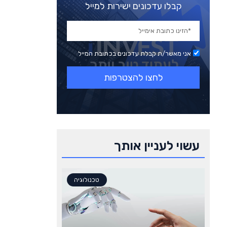
קבלו עדכונים ישירות למייל
משרד החקלאות נגד הפיכת
הותמ"ל לקבועה: משנת 2014
נגסה ב-17% מהתוצרת של ישראל
אני מאשר/ת קבלת עדכונים בכתובת המייל
נדל״ן
לחצו להצטרפות
המשכנתא הממוצעת טיפסה
ל-1.09 מיליון שקל: דצמבר הלוהט
בשוק ההלוואות לדיור
נדל״ן
עשוי לעניין אותך
טכנולוגיה