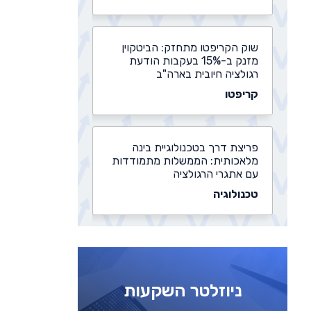
שוק הקריפטו מתחזק: הביטקוין
מזנק ב-15% בעקבות הודעת
רגולציה חיובית בארה"ב
קריפטו
פריצת דרך בטכנולוגיית בינה
מלאכותית: הממשלות מתמודדות
עם אתגרי הרגולציה
טכנולוגיה
נדל"ן יוקרה, ביטקוין ושורט על
היואן הסיני: שר האוצר של טראמפ
צריך למכור נכסים
ניוזלטר השקעות
קריפטו