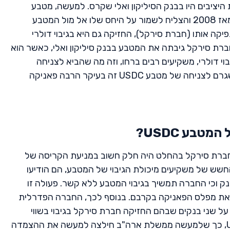
היציבים היו בבנק הסיליקון ואלי שקרס. למעשה, מטבע
USDC היה בצמידות לערך הדולר מאז 2008 והצליח לשמור על היחס שלו אל מול המטבע
ה אותו (חברת סירקל), החזיקה גם היא בגיבוי דולרי
חברת סירקל גיבתה את המטבע בבנק סיליקון ואלי, כאשר הוא
וי דולרי, משקיעים רבים ברחו, וזה מה שהביא לצניחה
המהירה שלו. במילים אחרות? מה שגרם לצניחה של מטבע USDC זה בעיקר הרבה פאניקה
טבע USDC?
חברת סירקל בהחלט היה חלק חשוב במניעת הקריסה של
ש של משקיעים מיכולת הגיבוי של המטבע, הם הודיעו
 וכי החברה תמשיך בגיבוי המטבע ללא קשר. פעולה זו
 את מפלס הפאניקה בקרבם. בנוסף לכך, החברה הפדרלית
ת (FDIC) השתלטה על שני בנקים שבהם החזיקה חברת סירקל בגיבוי בשווי
מיליארדי דולרים עבור מטבע USDC, כך שלמעשה ממשלת ארה"ב חילצה למעשה את ההצמדה