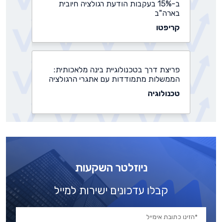
ב-15% בעקבות הודעת רגולציה חיובית
בארה"ב
קריפטו
פריצת דרך בטכנולוגיית בינה מלאכותית:
הממשלות מתמודדות עם אתגרי הרגולציה
טכנולוגיה
נדל"ן יוקרה, ביטקוין ושורט על היואן הסיני:
שר האוצר של טראמפ צריך למכור נכסים
קריפטו
ניוזלטר השקעות
קבלו עדכונים ישירות למייל
משרד החקלאות נגד הפיכת הותמ"ל
לקבועה: משנת 2014 נגסה ב-17%