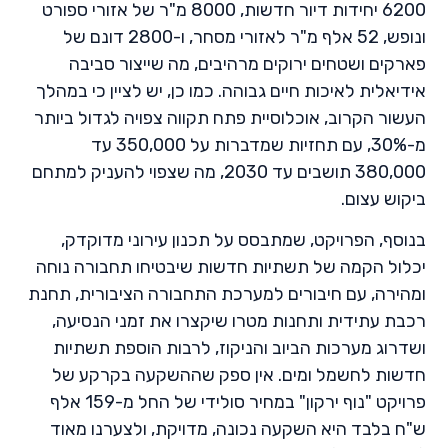
6200 יחידות דיור חדשות, 8000 מ"ר של אזורי ספורט
ונופש, 52 אלף מ"ר לאזורי מסחר, ו-2800 דונם של
פארקים ושטחים ירוקים מרהיבים, מה שייצור סביבה
אידיאלית לאיכות חיים גבוהה. כמו כן, יש לציין כי במהלך
העשור הקרוב, אוכלוסיית פתח תקווה צפויה לגדול ביותר
מ-30%, עם תחזיות שמדברות על 350,000 עד
380,000 תושבים עד 2030, מה שצפוי להעניק למתחם
ביקוש עצום.
בנוסף, הפרויקט, שמתבסס על תכנון עירוני מדוקדק,
יכלול הקמה של תשתיות חדשות שיבטיחו תחבורה נוחה
ומהירה, עם חיבורים למערכת התחבורה הציבורית, תחנת
רכבת עתידית ותחנות מטרו שיקצרו את זמני הנסיעה,
ושדרוג מערכות הביוב והניקוז, לרבות הוספת תשתיות
חדשות לחשמל ומים. אין ספק שההשקעה בקרקע של
פרויקט "נוף ירקון" במחיר סולידי של החל מ-159 אלף
ש"ח בלבד היא השקעה נכונה, מדויקת, ולצערנו מאוד