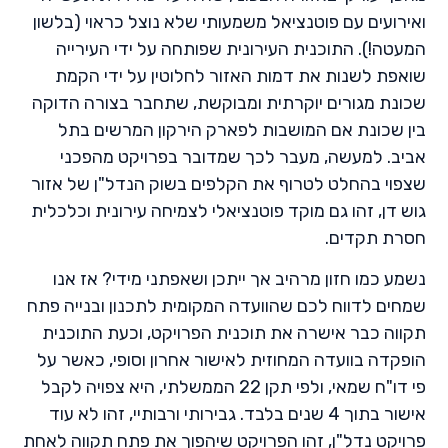
ואירועים עם פוטנציאל משמעותי שלא נוצל כראוי (בלשון
המעטה!). התוכנית העירונית שפותחה על ידי העירייה
שואפת לשנות את דמות האזור לחלוטין על ידי הקמת
שכונת מגורים יוקרתית ומבוקשת, שתחבר בצורה הדוקה
בין שכונת אם המושבות לפארק הירקון המרשים בתל
אביב. למעשה, מעבר לכך שמדובר בפרויקט מהפכני
שצפוי בהחלט לטרוף את הקלפים בשוק הנדל"ן של אזור
גוש דן, זהו גם מוקד פוטנציאלי לצמיחה עירונית וכלכלית
חסרת תקדים.
נשמע כמו חזון מרהיב אך ייתכן ושאפתני מידי? אז אנו
שמחים לדווח לכם שהוועדה המקומית לתכנון ובנייה פתח
תקווה כבר אישרה את תוכנית הפרויקט, וכעת התוכנית
הופקדה בוועדה המחוזית לאישור אחרון וסופי, כאשר על
פי דו"ח שמאי, ולפי תקן 22 הממשלתי, היא צפויה לקבל
אישור בתוך 4 שנים בלבד. גבירותי ורבותיי, זהו לא עוד
פרויקט נדל"ן, זהו הפרויקט שיהפוך את פתח תקווה לאחת