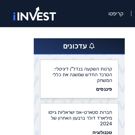
קריפטו
התחדשות עירונית: משרד הבינוי
מאשר פרויקטים חדשים בהיקף של
3 מיליארד שקלים
עדכונים
נדל״ן
קרנות השקעה בנדל"ן דיגיטלי:
הטרנד החדש שמשנה את כללי
המשחק
פיננסים
חברות סטארט-אפ ישראליות גייסו
מיליארד דולר ברבעון האחרון של
2024
טכנולוגיה