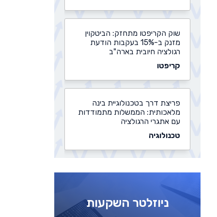
שוק הקריפטו מתחזק: הביטקוין
מזנק ב-15% בעקבות הודעת
רגולציה חיובית בארה"ב
קריפטו
פריצת דרך בטכנולוגיית בינה
מלאכותית: הממשלות מתמודדות
עם אתגרי הרגולציה
טכנולוגיה
נדל"ן יוקרה, ביטקוין ושורט על
היואן הסיני: שר האוצר של טראמפ
צריך למכור נכסים
ניוזלטר השקעות
קריפטו