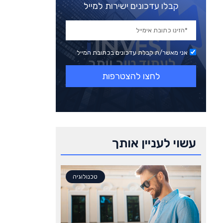
קבלו עדכונים ישירות למייל
משרד החקלאות נגד הפיכת
הותמ"ל לקבועה: משנת 2014
נגסה ב-17% מהתוצרת של ישראל
אני מאשר/ת קבלת עדכונים בכתובת המייל
נדל״ן
לחצו להצטרפות
המשכנתא הממוצעת טיפסה
ל-1.09 מיליון שקל: דצמבר הלוהט
בשוק ההלוואות לדיור
נדל״ן
עשוי לעניין אותך
טכנולוגיה