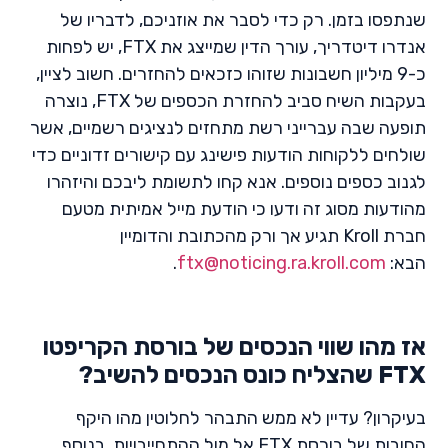
שנתפסו בזמן. רק כדי לסבר את אוזניכם, לדבריו של
אנדרו דיטדריך, עורך הדין שמייצג את FTX, יש לפחות
כ-9 מיליון חשבונות שזוהו כזכאים להחזרים. חשוב לציין,
בעקבות השיח סביב להחזרת הכספים של FTX, נוצרה
תופעה שבה עברייני רשת מתחזים לנציגים רשמיים, אשר
שולחים ללקוחות הודעות פישינג עם קישורים זדוניים כדי
לגנוב כספים נוספים. אנא קחו לתשומת ליבכם והיזהרו
מהודעות מסוג זה ודעו כי הודעת מייל אמיתית מטעם
חברת Kroll תגיע אך ורק מהכתובת והדומיין
הבא:
ftx@noticing.ra.kroll.com
.
אז מהו שווי הנכסים של בורסת הקריפטו
FTX שהצליח כונס הנכסים להשיב?
בעיקרון? עדיין לא ממש התבהר לחלוטין מהו היקף
החובות של בורסת FTX אל מול ההתחייבויות. בנוסף,