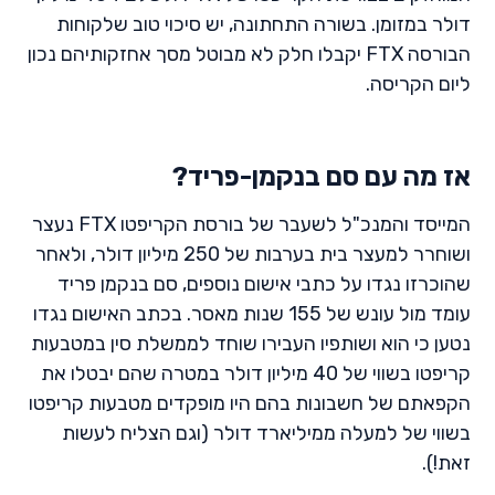
דולר במזומן. בשורה התחתונה, יש סיכוי טוב שלקוחות
הבורסה FTX יקבלו חלק לא מבוטל מסך אחזקותיהם נכון
ליום הקריסה.
אז מה עם סם בנקמן-פריד?
המייסד והמנכ"ל לשעבר של בורסת הקריפטו FTX נעצר
ושוחרר למעצר בית בערבות של 250 מיליון דולר, ולאחר
שהוכרזו נגדו על כתבי אישום נוספים, סם בנקמן פריד
עומד מול עונש של 155 שנות מאסר. בכתב האישום נגדו
נטען כי הוא ושותפיו העבירו שוחד לממשלת סין במטבעות
קריפטו בשווי של 40 מיליון דולר במטרה שהם יבטלו את
הקפאתם של חשבונות בהם היו מופקדים מטבעות קריפטו
בשווי של למעלה ממיליארד דולר (וגם הצליח לעשות
זאת!).