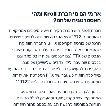
אך מי הם מי חברת Kroll ומהי
האסטרטגיה שלהם?
חברת Kroll היא חברת חקירות וייעוץ סיכונים אמריקאית
שהוקמה ב-1972 והיא החברה שמונתה לטפל בפשיטת
הרגל של בורסת הקריפטו FTX. החברה הוותיקה
שמתמחה בארגון הליכי כינוס פועלת באדיקות באיסוף
הנכסים של FTX (גם הנכסים שנותרו בקופתה וגם
בנכסים שהועברו לידי צדדים שלישיים) על מנת
להעריכם. למעשה, כבר לאחרונה החברה שיגרה הודעת
מייל ללקוחותיה לשעבר של FTX המפרטת את יתרות
המטבעות שהיו רשומים בחשבונם נכון ליום 11.11.22.
בנוסף לכך, בתוכן ההודעה נאמר כי בית המשפט
האמריקאי צפוי לקבוע מועד ולהעניק לכלל הנושים
הנחיות מפורטות להגשת תביעת כספם מתוך היתרות