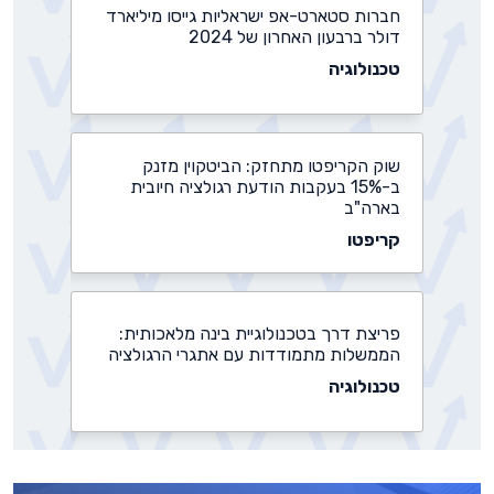
חברות סטארט-אפ ישראליות גייסו מיליארד
דולר ברבעון האחרון של 2024
טכנולוגיה
שוק הקריפטו מתחזק: הביטקוין מזנק
ב-15% בעקבות הודעת רגולציה חיובית
בארה"ב
קריפטו
פריצת דרך בטכנולוגיית בינה מלאכותית:
הממשלות מתמודדות עם אתגרי הרגולציה
טכנולוגיה
נדל"ן יוקרה, ביטקוין ושורט על היואן הסיני: