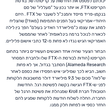
יכולתם לפספס את החדשות על קריסתה של בורסת
הקריפטו FTX, או יותר נכון על "מעלליו" של סם
בנקמן-פריד מייסד והמנכ"ל לשעבר של FTX . היזם
היהודי-אמריקאי בעל הפנים התמימות (מאוד!) שהצליח
למתג את עצמו כ"מיליארדר האדיב בעולם" הפך בין לילה
לכאורה לנוכל ברמה בינלאומית' לאחר שהממשל
האמריקאי הגיש נגדו לא פחות מ-12 כתבי אישום פליליים.
הבחור הצעיר שהיה אחד האנשים העשירים ביותר בתחום
הקריפטו (הודות לבורסת ה-FTX שלו ולחברת המסחר
Alameda Research) הסתבך בגדול, אך לא פחות
חשוב, הביא לכך שמיליוני איש הפסידו את כספם לאחר
ש"לווה" סכום של 9.3 מיליארד דולר מחשבונות הלקוחות
לפני ש-FTX הגישה בקשה לפשיטת רגל. החדשות
הטובות? חברת Kroll שמנהלת את פשיטת הרגל של
החברה, החלה לשלוח הודעות ללקוחות שמגיע להם
החזר כספי או לפחות חלק ממנו.