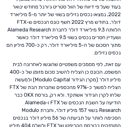
בעוד שעל פי דיווח של הוול סטריט ג׳ורנל מחודש ינואר
2022, נמצאו נכסים נזילים בשווי של יותר מ-5 מיליארד
דולר, בחודש מרץ 2022 חשף כונס הנכסים ש-FTX
הלוותה 9.3 מיליארד דולר לחברת Alameda Research
ושעדיין חסרים נכסים בשווי 9.5 מיליארד דולר כאשר
מתוך הסכום של ה-5 מיליארד דולר, רק כ-700 מיליון הם
נכסים נזילים.
עם זאת, לפי מסמכים משפטיים שהוגשו לאחרונה לבית
המשפט, הכונס כן הצליח להשיב סכום מזומן של כ-400
מיליון דולר (מקרן הגידור Modulo Capital) ולמעשה
הצליח למשוך כ-97% מהכספים שחברות הבת של FTX
שלחו לקרן הגידור אשתקד. ולא רק, בורסת OKX כבר
הודיעה על השבת הנכסים של FTX ו-Alameda
Research בשווי 157 מיליון דולר, וחברת Modulo
הסכימה לוותר על תביעתה של 56 מיליון דולר בנכסים
המוחזקים בבורסת הקריפטו של FTX ולשלם 404 מיליון